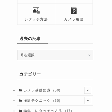
レタッチ方法
カメラ用語
過去の記事
過
去
の
記
カテゴリー
事
カメラ基礎知識
(50)
(13)
撮影テクニック
(60)
(6)
(8)
編集・レタッチの方法
(17)