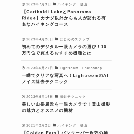
2023年7月3日
ハイキング｜登山
【Garibaldi LakeとPanorama
Ridge】カナダ以外からも人が訪れる有
名なハイキングコース
2023年4月20日
はじめのステップ
初めてのデジタル一眼カメラの選び！10
万円位で買えるおすすめ機種とは
2023年6月27日
Lightroom｜Photoshop
一瞬でクリアな写真へ！LightroomのAI
ノイズ除去テクニック
2023年6月16日
撮影テクニック
美しい山岳風景を一眼カメラで！登山撮影
の魅力とオススメの機材
2021年2月2日
ハイキング｜登山
【Golden Ears】バンクーバー近郊の神