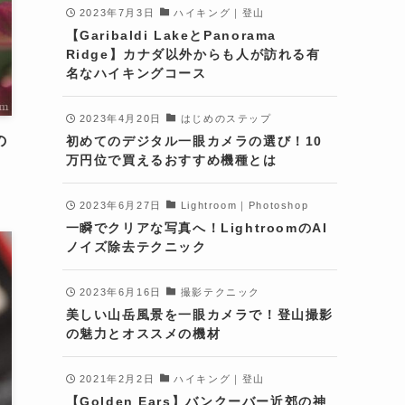
2023年7月3日
ハイキング｜登山
【Garibaldi LakeとPanorama
Ridge】カナダ以外からも人が訪れる有
名なハイキングコース
2023年4月20日
はじめのステップ
の
初めてのデジタル一眼カメラの選び！10
万円位で買えるおすすめ機種とは
2023年6月27日
Lightroom｜Photoshop
一瞬でクリアな写真へ！LightroomのAI
ノイズ除去テクニック
2023年6月16日
撮影テクニック
美しい山岳風景を一眼カメラで！登山撮影
の魅力とオススメの機材
2021年2月2日
ハイキング｜登山
【Golden Ears】バンクーバー近郊の神