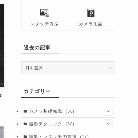
レタッチ方法
カメラ用語
過去の記事
過
去
の
記
カテゴリー
事
体
カメラ基礎知識
(50)
(13)
撮影テクニック
(60)
(6)
(8)
編集・レタッチの方法
(17)