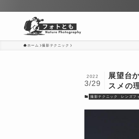
ホーム
撮影テクニック
展望台か
2022
3/29
スメの
撮影テクニック
レンズフ