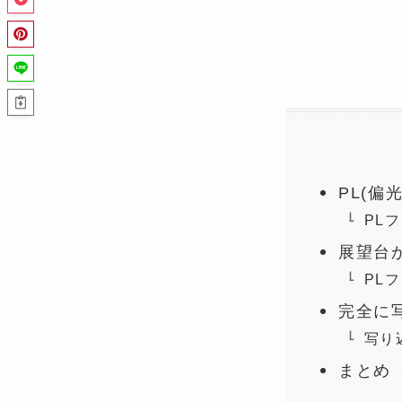
PL(偏
PL
展望台
PL
完全に
写り
まとめ