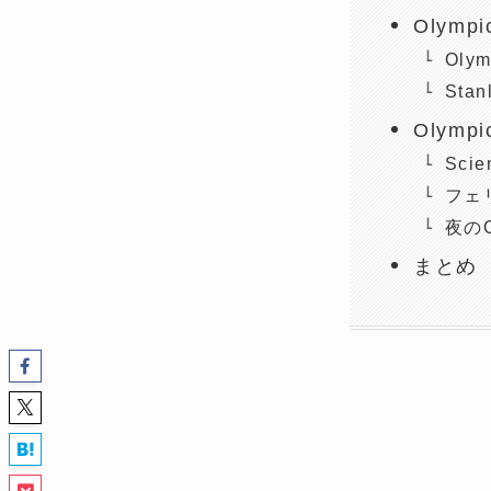
Olympi
Olym
Sta
Olymp
Sci
フェ
夜のOl
まとめ