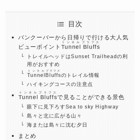
目次
バンクーバーから日帰りで行ける大人気
トンネル
ブラフス
ビューポイント
Tunnel
Bluffs
トレイルヘッドはSunset Trailheadの利
用がおすすめ
トンネル
ブラフス
Tunnel
Bluffs
のトレイル情報
ハイキングコースの注意点
トンネル
ブラフス
Tunnel
Bluffs
で見ることができる景色
眼下に見下ろすSea to sky Highway
島々と北に広がる山々
海または島々に沈む夕日
まとめ