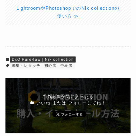
LightroomやPhotoshopでのNik collectionの
使い方 ≫
DxO PureRaw｜Nik collection
編集・レタッチ
初心者
中級者
この記事が気に入ったら
いいね または フォローしてね！