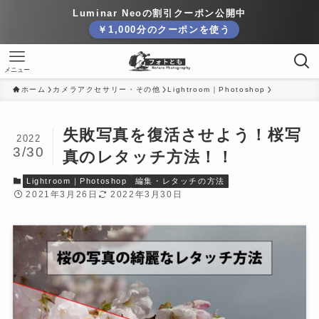
Luminar Neoの割引クーポン公開中
￥1,000分のクーポンを使う
メニュー
ホーム
カメラアクセサリー・その他
Lightroom｜Photoshop
失敗写真を復活させよう！桜写
2022
3/30
真のレタッチ方法！！
Lightroom｜Photoshop
編集・レタッチの方法
2021年3月26日
2022年3月30日