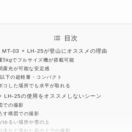
目次
to MT-03 + LH-25が登山にオススメの理由
重5kgでフルサイズ機が搭載可能
間露光が可能な安定感
0g以下の超軽量・コンパクト
ボコした場所でも水平が取れる
3 + LH-25の使用をオススメしないシーン
図での撮影
ろす構図での撮影
がゆるい場所や雪の上
や滝など濡れた岩の上での撮影