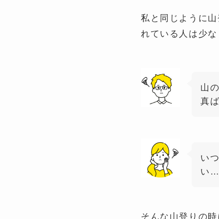
私と同じように山
れている人は少な
山
真
い
い
そんな山登りの時