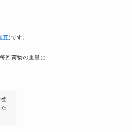
写真
)です。
毎回荷物の重量に
で登
るた