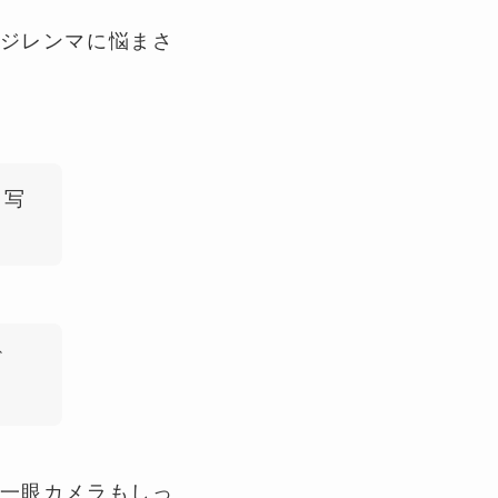
ジレンマに悩まさ
レ写
ど
一眼カメラもしっ