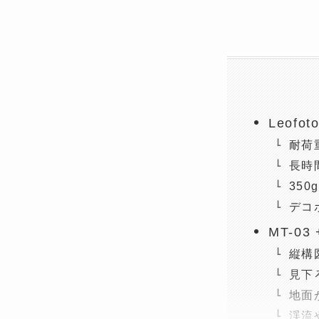
Leofo
耐荷
長時
35
デコ
MT-0
縦構
見下
地面
渓流