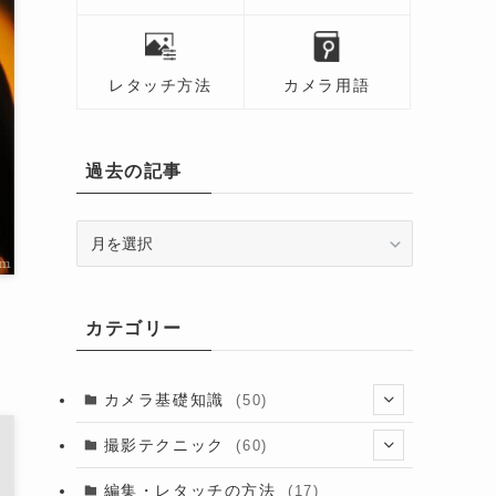
レタッチ方法
カメラ用語
過去の記事
過
去
の
記
カテゴリー
事
カメラ基礎知識
(50)
(13)
撮影テクニック
(60)
(6)
(8)
編集・レタッチの方法
(17)