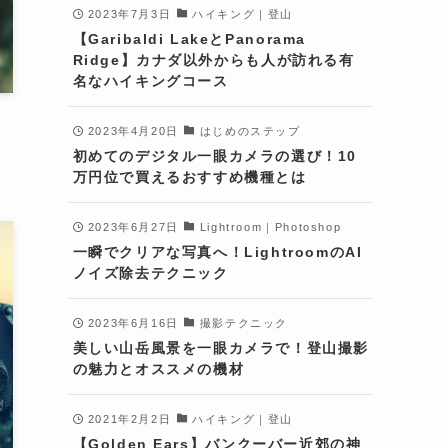
2023年7月3日
ハイキング｜登山
【Garibaldi LakeとPanorama
Ridge】カナダ以外からも人が訪れる有
名なハイキングコース
2023年4月20日
はじめのステップ
初めてのデジタル一眼カメラの選び！10
万円位で買えるおすすめ機種とは
2023年6月27日
Lightroom｜Photoshop
一瞬でクリアな写真へ！LightroomのAI
ノイズ除去テクニック
2023年6月16日
撮影テクニック
美しい山岳風景を一眼カメラで！登山撮影
の魅力とオススメの機材
2021年2月2日
ハイキング｜登山
【Golden Ears】バンクーバー近郊の神