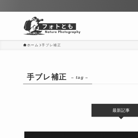
ホーム
手ブレ補正
手ブレ補正
– tag –
最新記事