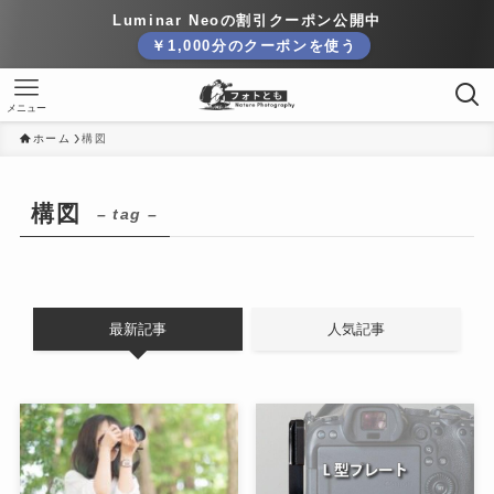
Luminar Neoの割引クーポン公開中
￥1,000分のクーポンを使う
メニュー
ホーム
構図
構図
– tag –
最新記事
人気記事